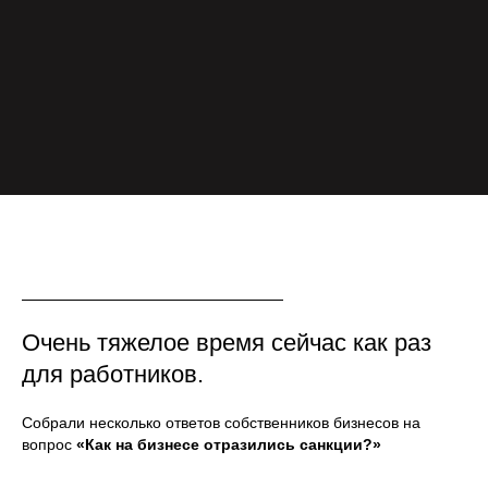
Заполните форму:
+7
Очень тяжелое время сейчас как раз
Заказать диагностику продаж
для работников.
Собрали несколько ответов собственников бизнесов на
Если отдела продаж еще нет
вопрос
«Как на бизнесе отразились санкции?»
Узнать, как мы вам поможем