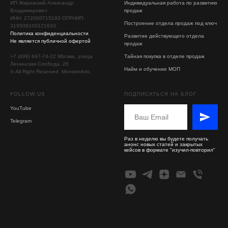
ИП Жировский Александр
Индивидуальная работа по развитию
Владимирович
продаж
ИНН: 272000715193 ОГРНИП:
Построение отдела продаж под ключ
319508100121633
Политика конфиденциальности
Развитие действующего отдела
Не является публичной офертой
продаж
+7 (499) 647-74-22 Москва, улица
Тайная покупка в отделе продаж
Ленинская Слобода, 26
Найм и обучение МОП
© All Right Reserved. MonsterAds.
FOLLOW US
ПОДПИСАТЬСЯ НА БЛОГ
YouTube
Telegram
Раз в неделю вы будете получать
анонс новых статей и закрытых
кейсов в формате "изучил-повторил"