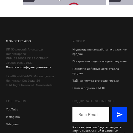
MONSTER ADS
УСЛУГИ
ИП Жировский Александр
Индивидуальная работа по развитию
Владимирович
продаж
ИНН: 272000715193 ОГРНИП:
Построение отдела продаж под ключ
319508100121633
Политика конфиденциальности
Развитие действующего отдела
продаж
+7 (499) 647-74-22 Москва, улица
Ленинская Слобода, 26
Тайная покупка в отделе продаж
© All Right Reserved. MonsterAds.
Найм и обучение МОП
FOLLOW US
ПОДПИСАТЬСЯ НА БЛОГ
YouTube
Instagram
Telegram
Раз в неделю вы будете получать
анонс новых статей и закрытых