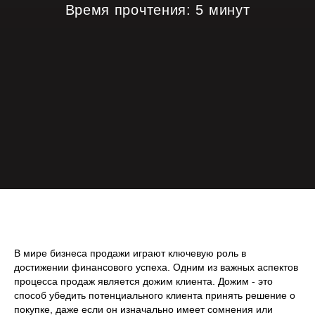
Время прочтения: 5 минут
Заполните форму:
+7
Заказать диагностику продаж
В мире бизнеса продажи играют ключевую роль в
достижении финансового успеха. Одним из важных аспектов
процесса продаж является дожим клиента. Дожим - это
Если отдела продаж еще нет
способ убедить потенциального клиента принять решение о
Узнать, как мы вам поможем
покупке, даже если он изначально имеет сомнения или